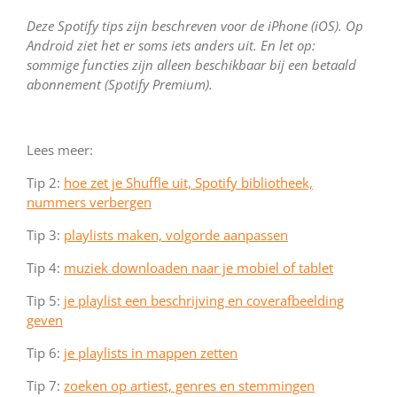
Deze Spotify tips zijn beschreven voor de iPhone (iOS). Op
Android ziet het er soms iets anders uit. En let op:
sommige functies zijn alleen beschikbaar bij een betaald
abonnement (Spotify Premium).
Lees meer:
Tip 2:
hoe zet je Shuffle uit, Spotify bibliotheek,
nummers verbergen
Tip 3:
playlists maken, volgorde aanpassen
Tip 4:
muziek downloaden naar je mobiel of tablet
Tip 5:
je playlist een beschrijving en coverafbeelding
geven
Tip 6:
je playlists in mappen zetten
Tip 7:
zoeken op artiest, genres en stemmingen