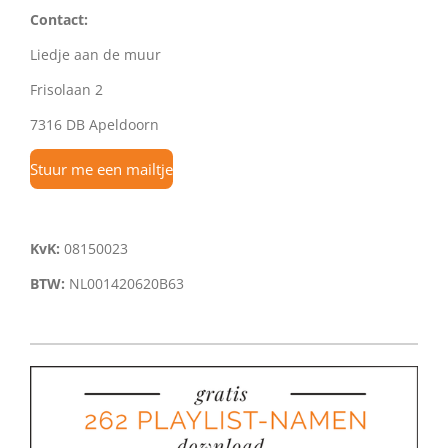
Contact:
Liedje aan de muur
Frisolaan 2
7316 DB Apeldoorn
Stuur me een mailtje
KvK:
08150023
BTW:
NL001420620B63