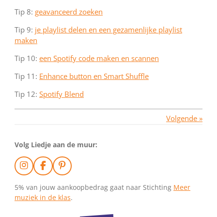
Tip 8:
geavanceerd zoeken
Tip 9:
je playlist delen en een gezamenlijke playlist
maken
Tip 10:
een Spotify code maken en scannen
Tip 11:
Enhance button en Smart Shuffle
Tip 12:
Spotify Blend
Volgende
»
Volg Liedje aan de muur:
I
F
P
n
a
i
s
c
n
5% van jouw aankoopbedrag gaat naar Stichting
Meer
t
e
t
muziek in de klas
.
a
b
e
g
o
r