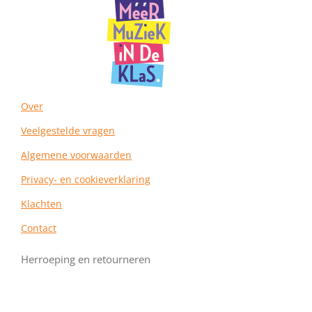
r
o
e
a
k
s
m
t
Over
Veelgestelde vragen
Algemene voorwaarden
Privacy- en cookieverklaring
Klachten
Contact
Herroeping en retourneren