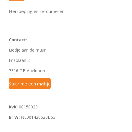
Herroeping en retourneren
Contact:
Liedje aan de muur
Frisolaan 2
7316 DB Apeldoorn
Stuur me een mailtje
KvK:
08150023
BTW:
NL001420620B63