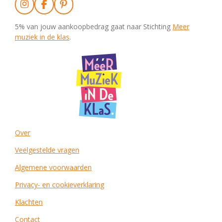
I
F
P
n
a
i
s
c
n
5% van jouw aankoopbedrag gaat naar Stichting
Meer
t
e
t
muziek in de klas
.
a
b
e
g
o
r
r
o
e
a
k
s
m
t
Over
Veelgestelde vragen
Algemene voorwaarden
Privacy- en cookieverklaring
Klachten
Contact