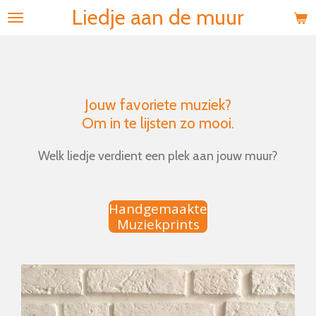
Liedje aan de muur
Ga
direct
naar
de
hoofdinhoud
Jouw favoriete muziek?
Om in te lijsten zo mooi.
Welk liedje verdient een plek aan jouw muur?
Handgemaakte
Muziekprints