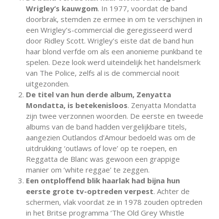
Wrigley’s kauwgom
. In 1977, voordat de band
doorbrak, stemden ze ermee in om te verschijnen in
een Wrigley’s-commercial die geregisseerd werd
door Ridley Scott. Wrigley’s eiste dat de band hun
haar blond verfde om als een anonieme punkband te
spelen. Deze look werd uiteindelijk het handelsmerk
van The Police, zelfs al is de commercial nooit
uitgezonden.
De titel van hun derde album, Zenyatta
Mondatta, is betekenisloos
. Zenyatta Mondatta
zijn twee verzonnen woorden. De eerste en tweede
albums van de band hadden vergelijkbare titels,
aangezien Outlandos d’Amour bedoeld was om de
uitdrukking ‘outlaws of love’ op te roepen, en
Reggatta de Blanc was gewoon een grappige
manier om ‘white reggae’ te zeggen.
Een ontploffend blik haarlak had bijna hun
eerste grote tv-optreden verpest
. Achter de
schermen, vlak voordat ze in 1978 zouden optreden
in het Britse programma ‘The Old Grey Whistle