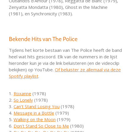
Outlandos d'Amour (1978), Reggatta de Blanc (1979),
Zenyatta Mondatta (1980), Ghost in the Machine
(1981), en Synchronicity (1983).
Bekende Hits van The Police
Tijdens het korte bestaan van The Police heeft de band
heel wat hits gescoord. Elk van de nummers in de lijst
hieronder kun je via de link beluisteren (en de videoclip
bekijken) op YouTube.
Of beluister ze allemaal via deze
Spotify playlist
.
1.
Roxanne
(1978)
2.
So Lonely
(1978)
3.
Can’t Stand Losing You
(1978)
4.
Message in a Bottle
(1979)
5.
Walking on the Moon
(1979)
6.
Don't Stand So Close to Me
(1980)