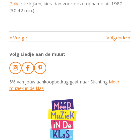
Police
te kijken, kies dan voor deze opname uit 1982
(30:42 min.).
«
Vorige
Volgende
»
Volg Liedje aan de muur:
I
F
P
n
a
i
s
c
n
5% van jouw aankoopbedrag gaat naar Stichting
Meer
t
e
t
muziek in de klas
.
a
b
e
g
o
r
r
o
e
a
k
s
m
t