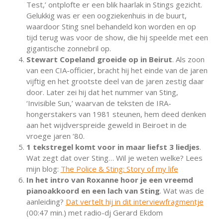
Test,’ ontplofte er een blik haarlak in Stings gezicht.
Gelukkig was er een oogziekenhuis in de buurt,
waardoor Sting snel behandeld kon worden en op
tijd terug was voor de show, die hij speelde met een
gigantische zonnebril op.
Stewart Copeland groeide op in Beirut
. Als zoon
van een CIA-officier, bracht hij het einde van de jaren
vijftig en het grootste deel van de jaren zestig daar
door. Later zei hij dat het nummer van Sting,
‘Invisible Sun,’ waarvan de teksten de IRA-
hongerstakers van 1981 steunen, hem deed denken
aan het wijdverspreide geweld in Beiroet in de
vroege jaren ‘80.
1 tekstregel komt voor in maar liefst 3 liedjes
.
Wat zegt dat over Sting… Wil je weten welke? Lees
mijn blog:
The Police & Sting: Story of my life
In het intro van Roxanne hoor je een vreemd
pianoakkoord en een lach van Sting
. Wat was de
aanleiding?
Dat vertelt hij in dit interviewfragmentje
(00:47 min.) met radio-dj Gerard Ekdom