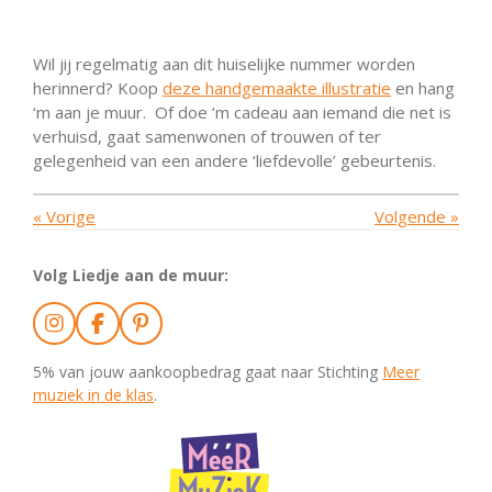
Wil jij regelmatig aan dit huiselijke nummer worden
herinnerd? Koop
deze handgemaakte illustratie
en hang
‘m aan je muur. Of doe ‘m cadeau aan iemand die net is
verhuisd, gaat samenwonen of trouwen of ter
gelegenheid van een andere ‘liefdevolle’ gebeurtenis.
«
Vorige
Volgende
»
Volg Liedje aan de muur:
I
F
P
n
a
i
s
c
n
5% van jouw aankoopbedrag gaat naar Stichting
Meer
t
e
t
muziek in de klas
.
a
b
e
g
o
r
r
o
e
a
k
s
m
t