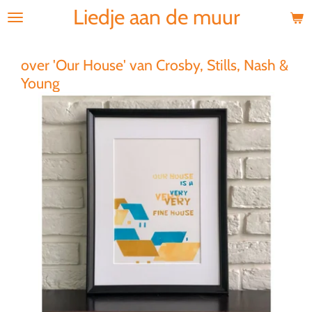
Liedje aan de muur
Ga
direct
naar
de
over 'Our House' van Crosby, Stills, Nash &
hoofdinhoud
Young