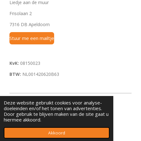
Liedje aan de muur
Frisolaan 2
7316 DB Apeldoorn
Stuur me een mailtje
KvK:
08150023
BTW:
NL001420620B63
Deze website gebruikt cookies voor analyse-
doeleinden en/of het tonen van advertenties.
Door gebruik te blijven maken van de site gaat u
hiermee akkoord.
© 2023 - 2026 Liedje aan de muur
Powered by
JouwWeb
Akkoord