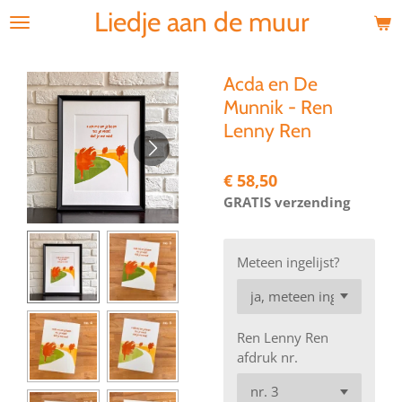
Liedje aan de muur
Ga
direct
naar
de
Acda en De
hoofdinhoud
Munnik - Ren
Lenny Ren
€ 58,50
GRATIS verzending
Meteen ingelijst?
Ren Lenny Ren
afdruk nr.