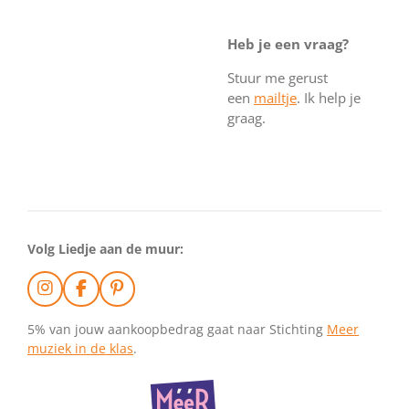
Heb je een vraag?
Stuur me gerust
een
mailtje
. Ik help je
graag.
Volg Liedje aan de muur:
I
F
P
n
a
i
s
c
n
5% van jouw aankoopbedrag gaat naar Stichting
Meer
t
e
t
muziek in de klas
.
a
b
e
g
o
r
r
o
e