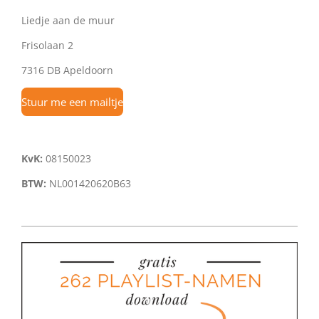
Liedje aan de muur
Frisolaan 2
7316 DB Apeldoorn
Stuur me een mailtje
KvK:
08150023
BTW:
NL001420620B63