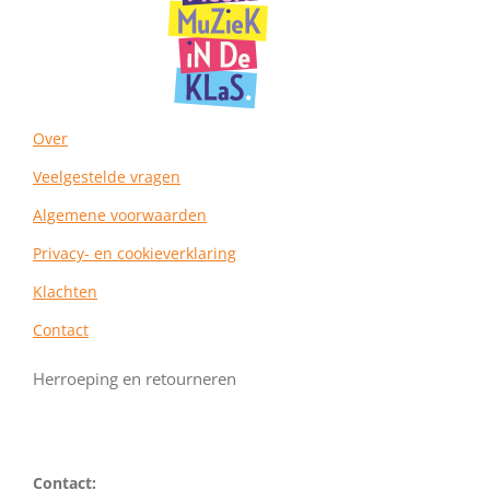
a
k
s
m
t
Over
Veelgestelde vragen
Algemene voorwaarden
Privacy- en cookieverklaring
Klachten
Contact
Herroeping en retourneren
Contact: