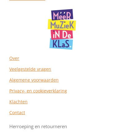
a
b
e
g
o
r
r
o
e
a
k
s
m
t
Over
Veelgestelde vragen
Algemene voorwaarden
Privacy- en cookieverklaring
Klachten
Contact
Herroeping en retourneren