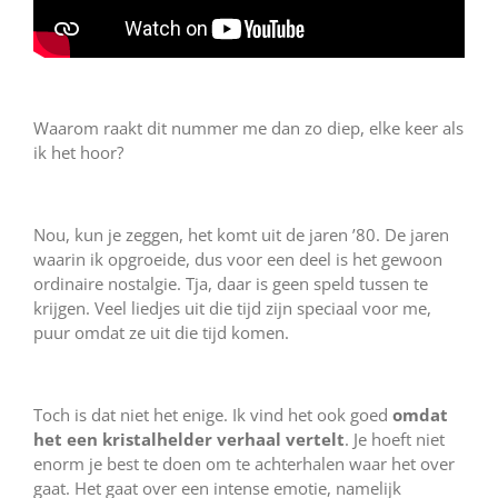
Waarom raakt dit nummer me dan zo diep, elke keer als
ik het hoor?
Nou, kun je zeggen, het komt uit de jaren ’80. De jaren
waarin ik opgroeide, dus voor een deel is het gewoon
ordinaire nostalgie. Tja, daar is geen speld tussen te
krijgen. Veel liedjes uit die tijd zijn speciaal voor me,
puur omdat ze uit die tijd komen.
Toch is dat niet het enige. Ik vind het ook goed
omdat
het een kristalhelder verhaal vertelt
. Je hoeft niet
enorm je best te doen om te achterhalen waar het over
gaat. Het gaat over een intense emotie, namelijk