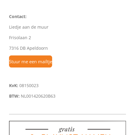
Contact:
Liedje aan de muur
Frisolaan 2
7316 DB Apeldoorn
Stuur me een mailtje
KvK:
08150023
BTW:
NL001420620B63