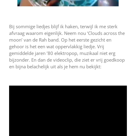
Bij sommige liedjes blijf ik haken, terwijl ik me sterk
afvraag waarom eigenlijk. Neem nou ‘Clouds across the
moon’ van de Rah band. Op het eerste gezicht en
gehoor is het een wat oppervlakkig liedje. Vrij
gemiddelde jaren ’80 elektropop, muzikaal niet erg
bijzonder. En dan de videoclip, die ziet er vrij goedkoop
en bijna belachelijk uit als je hem nu bekijkt: