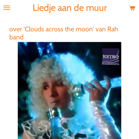
Liedje aan de muur
Ga
direct
naar
de
over 'Clouds across the moon' van Rah
hoofdinhoud
band