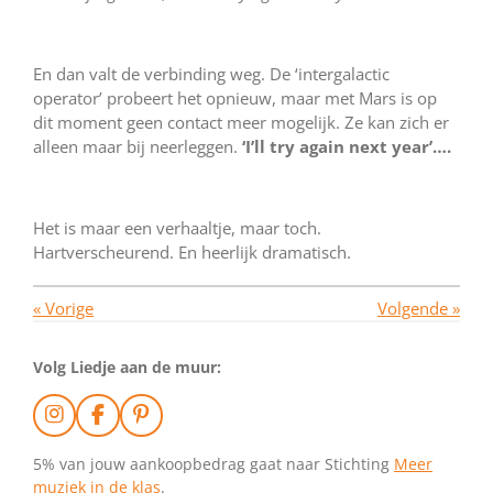
En dan valt de verbinding weg. De ‘intergalactic
operator’ probeert het opnieuw, maar met Mars is op
dit moment geen contact meer mogelijk. Ze kan zich er
alleen maar bij neerleggen.
‘I’ll try again next year’….
Het is maar een verhaaltje, maar toch.
Hartverscheurend. En heerlijk dramatisch.
«
Vorige
Volgende
»
Volg Liedje aan de muur:
I
F
P
n
a
i
s
c
n
5% van jouw aankoopbedrag gaat naar Stichting
Meer
t
e
t
muziek in de klas
.